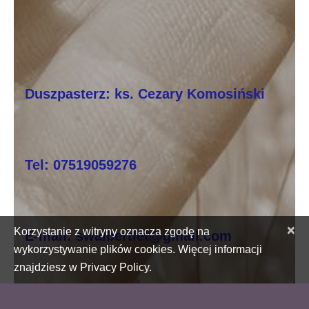
Duszpasterz: ks. Cezary Komosiński
Tel: 07519059276
×
Korzystanie z witryny oznacza zgodę na
E-mail: swalbertlet@gmail.com
wykorzystywanie plików cookies. Więcej informacji
znajdziesz w Privacy Policy.