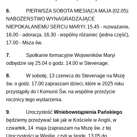
6.
PIERWSZA SOBOTA MIESIĄCA MAJA (02.05):
NABOŻEŃSTWO WYNAGRADZAJĄCE
NIEPOKALANEMU SERCU MARYI: 15.45 - rozważanie,
16.00 - adoracja, 16.30 - wspólny różaniec (jedna część),
17.00 - Msza św.
7.
Spotkanie formacyjne Wojowników Maryi
odbędzie się 25.04 o godz. 14.00 w Stevenage.
8.
W sobotę, 13 czerwca do Stevenage na Mszę
św. o godz. 17.00 zapraszam dzieci, które w 2025 roku
przystąpiły do I Komunii Św. na wspólne przeżycie
rocznicy tego wydarzenia.
9.
Uroczystość
Wniebowstąpienia Pańskiego
będziemy przeżywać tak jak w Kościele w Anglii, w
czwartek, 14 maja (zapraszam na Mszę św. z tej
Uroczystości w Wigilię, czyli w środę, 13.05 do