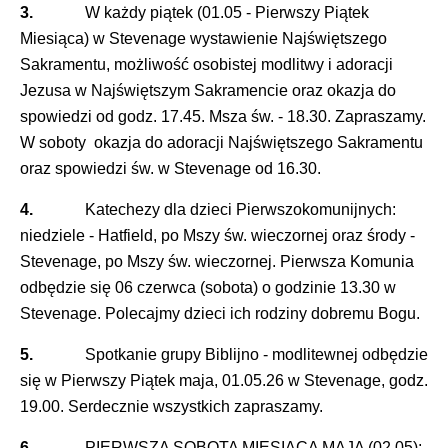
3.
W każdy piątek (01.05 - Pierwszy Piątek
Miesiąca) w Stevenage wystawienie Najświętszego
Sakramentu, możliwość osobistej modlitwy i adoracji
Jezusa w Najświętszym Sakramencie oraz okazja do
spowiedzi od godz. 17.45. Msza św. - 18.30. Zapraszamy.
W soboty okazja do adoracji Najświętszego Sakramentu
oraz spowiedzi św. w Stevenage od 16.30.
4.
Katechezy dla dzieci Pierwszokomunijnych:
niedziele - Hatfield, po Mszy św. wieczornej oraz środy -
Stevenage, po Mszy św. wieczornej. Pierwsza Komunia
odbędzie się 06 czerwca (sobota) o godzinie 13.30 w
Stevenage. Polecajmy dzieci ich rodziny dobremu Bogu.
5.
Spotkanie grupy Biblijno - modlitewnej odbędzie
się w Pierwszy Piątek maja, 01.05.26 w Stevenage, godz.
19.00. Serdecznie wszystkich zapraszamy.
6.
PIERWSZA SOBOTA MIESIĄCA MAJA (02.05):