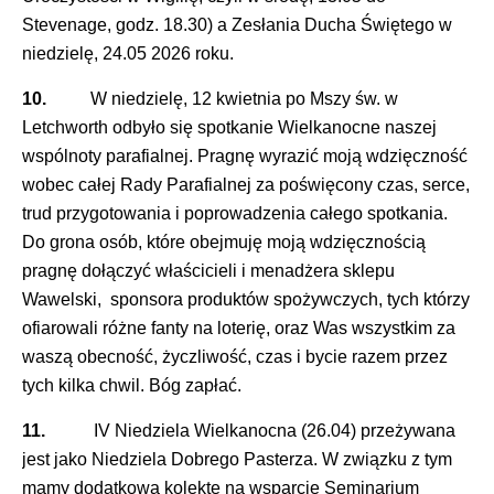
Stevenage, godz. 18.30) a Zesłania Ducha Świętego w
niedzielę, 24.05 2026 roku.
10.
W niedzielę, 12 kwietnia po Mszy św. w
Letchworth odbyło się spotkanie Wielkanocne naszej
wspólnoty parafialnej. Pragnę wyrazić moją wdzięczność
wobec całej Rady Parafialnej za poświęcony czas, serce,
trud przygotowania i poprowadzenia całego spotkania.
Do grona osób, które obejmuję moją wdzięcznością
pragnę dołączyć właścicieli i menadżera sklepu
Wawelski, sponsora produktów spożywczych, tych którzy
ofiarowali różne fanty na loterię, oraz Was wszystkim za
waszą obecność, życzliwość, czas i bycie razem przez
tych kilka chwil. Bóg zapłać.
11.
IV Niedziela Wielkanocna (26.04) przeżywana
jest jako Niedziela Dobrego Pasterza. W związku z tym
mamy dodatkową kolektę na wsparcie Seminarium