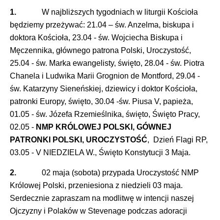
1.
W najbliższych tygodniach w liturgii Kościoła
będziemy przeżywać: 21.04 – św. Anzelma, biskupa i
doktora Kościoła, 23.04 - św. Wojciecha Biskupa i
Męczennika, głównego patrona Polski, Uroczystość,
25.04 - św. Marka ewangelisty, święto, 28.04 - św. Piotra
Chanela i Ludwika Marii Grognion de Montford, 29.04 -
św. Katarzyny Sieneńskiej, dziewicy i doktor Kościoła,
patronki Europy, święto, 30.04 -św. Piusa V, papieża,
01.05 - św. Józefa Rzemieślnika, święto, Święto Pracy,
02.05 -
NMP KRÓLOWEJ POLSKI, GÓWNEJ
PATRONKI POLSKI, UROCZYSTOŚĆ
, Dzień Flagi RP,
03.05 - V NIEDZIELA W., Święto Konstytucji 3 Maja.
2.
02 maja (sobota) przypada Uroczystość NMP
Królowej Polski, przeniesiona z niedzieli 03 maja.
Serdecznie zapraszam na modlitwę w intencji naszej
Ojczyzny i Polaków w Stevenage podczas adoracji