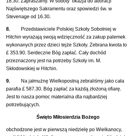
18.30. Zapraszamy. W soboty okazja do adoracji
Najświętszego Sakramentu oraz spowiedzi św. w
Stevenage od 16.30.
8.
Przedstawiciele Polskiej Szkoły Sobotniej w
Hitchin wyrażają swoją wdzięczność za zakup palemek
wykonanych przez dzieci tejże Szkoły. Zebrana kwota to
£ 353.90. Serdeczne Bóg zapłać. Cały dochód
przeznaczony jest na potrzeby Szkoły im. M.
Skłodowskiej w Hitchin.
9.
Na jałmużnę Wielkopostną zebraliśmy jako cała
parafia £ 587.30. Bóg zapłać za każdą złożoną ofiarę.
Jest to nasza pomoc materialna dla najbardziej
potrzebujących.
Święto Miłosierdzia
Bożego
obchodzone jest w pierwszą niedzielę po Wielkanocy,