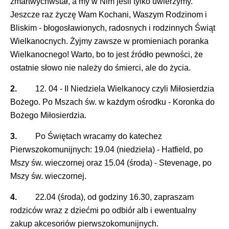
zmartwychwstał, a my w Nim jeśli tylko uwierzymy.
Jeszcze raz życzę Wam Kochani, Waszym Rodzinom i
Bliskim - błogosławionych, radosnych i rodzinnych Świąt
Wielkanocnych. Żyjmy zawsze w promieniach poranka
Wielkanocnego! Warto, bo to jest źródło pewności, że
ostatnie słowo nie należy do śmierci, ale do życia.
2.
12. 04 - II Niedziela Wielkanocy czyli Miłosierdzia
Bożego. Po Mszach św. w każdym ośrodku - Koronka do
Bożego Miłosierdzia.
3.
Po Świętach wracamy do katechez
Pierwszokomunijnych: 19.04 (niedziela) - Hatfield, po
Mszy św. wieczornej oraz 15.04 (środa) - Stevenage, po
Mszy św. wieczornej.
4.
22.04 (środa), od godziny 16.30, zapraszam
rodziców wraz z dziećmi po odbiór alb i ewentualny
zakup akcesoriów pierwszokomunijnych.