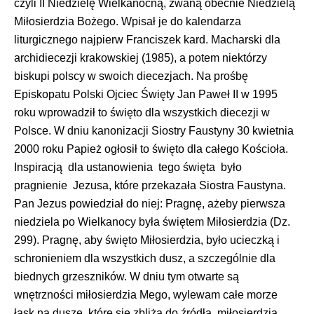
czyli II Niedzielę Wielkanocną, zwaną obecnie Niedzielą
Miłosierdzia Bożego. Wpisał je do kalendarza
liturgicznego najpierw Franciszek kard. Macharski dla
archidiecezji krakowskiej (1985), a potem niektórzy
biskupi polscy w swoich diecezjach. Na prośbę
Episkopatu Polski Ojciec Święty Jan Paweł II w 1995
roku wprowadził to święto dla wszystkich diecezji w
Polsce. W dniu kanonizacji Siostry Faustyny 30 kwietnia
2000 roku Papież ogłosił to święto dla całego Kościoła.
Inspiracją dla ustanowienia tego święta było
pragnienie Jezusa, które przekazała Siostra Faustyna.
Pan Jezus powiedział do niej: Pragnę, ażeby pierwsza
niedziela po Wielkanocy była świętem Miłosierdzia (Dz.
299). Pragnę, aby święto Miłosierdzia, było ucieczką i
schronieniem dla wszystkich dusz, a szczególnie dla
biednych grzeszników. W dniu tym otwarte są
wnętrzności miłosierdzia Mego, wylewam całe morze
łask na dusze, które się zbliżą do źródła miłosierdzia