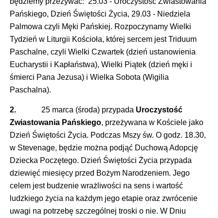
będziemy przeżywać: 25.03 - Uroczystość Zwiastowania
Pańskiego, Dzień Świętości Życia, 29.03 - Niedziela
Palmowa czyli Męki Pańskiej. Rozpoczynamy Wielki
Tydzień w Liturgii Kościoła, której sercem jest Triduum
Paschalne, czyli Wielki Czwartek (dzień ustanowienia
Eucharystii i Kapłaństwa), Wielki Piątek (dzień męki i
śmierci Pana Jezusa) i Wielka Sobota (Wigilia
Paschalna).
2.
25 marca (środa) przypada
Uroczystość
Zwiastowania Pańskiego
, przeżywana w Kościele jako
Dzień Świętości Życia. Podczas Mszy św. O godz. 18.30,
w Stevenage, będzie można podjąć Duchową Adopcję
Dziecka Poczętego. Dzień Świętości Życia przypada
dziewięć miesięcy przed Bożym Narodzeniem. Jego
celem jest budzenie wrażliwości na sens i wartość
ludzkiego życia na każdym jego etapie oraz zwrócenie
uwagi na potrzebę szczególnej troski o nie. W Dniu