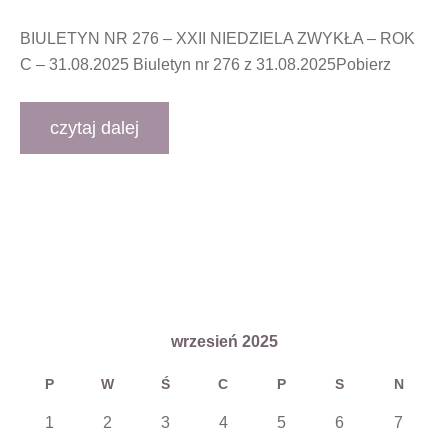
BIULETYN NR 276 – XXII NIEDZIELA ZWYKŁA – ROK
C – 31.08.2025 Biuletyn nr 276 z 31.08.2025Pobierz
czytaj dalej
wrzesień 2025
P
W
Ś
C
P
S
N
1
2
3
4
5
6
7