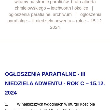
witamy na stronie parafii św. brata alberta
chmielowskiego – letchworth i okolice
ogłoszenia parafialne. archiwum
ogłoszenia
parafialne – iii niedziela adwentu – rok c – 15.12.
2024
OGŁOSZENIA PARAFIALNE - III
NIEDZIELA ADWENTU - ROK C – 15.12.
2024
1.
W najbliższych tygodniach w liturgii Kościoła