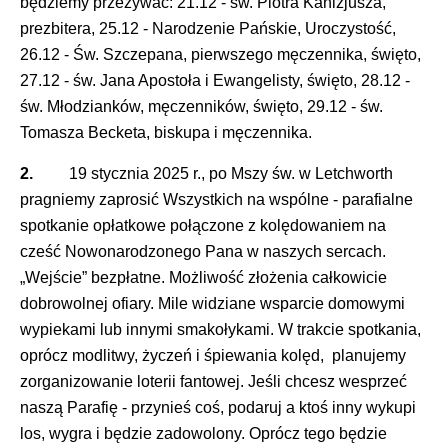
będziemy przeżywać: 21.12 - św. Piotra Kanizjusza,
prezbitera, 25.12 - Narodzenie Pańskie, Uroczystość,
26.12 - Św. Szczepana, pierwszego męczennika, święto,
27.12 - św. Jana Apostoła i Ewangelisty, święto, 28.12 -
św. Młodzianków, męczenników, święto, 29.12 - św.
Tomasza Becketa, biskupa i męczennika.
2.
19 stycznia 2025 r., po Mszy św. w Letchworth
pragniemy zaprosić Wszystkich na wspólne - parafialne
spotkanie opłatkowe połączone z kolędowaniem na
cześć Nowonarodzonego Pana w naszych sercach.
„Wejście” bezpłatne. Możliwość złożenia całkowicie
dobrowolnej ofiary. Mile widziane wsparcie domowymi
wypiekami lub innymi smakołykami. W trakcie spotkania,
oprócz modlitwy, życzeń i śpiewania kolęd, planujemy
zorganizowanie loterii fantowej. Jeśli chcesz wesprzeć
naszą Parafię - przynieś coś, podaruj a ktoś inny wykupi
los, wygra i będzie zadowolony. Oprócz tego będzie