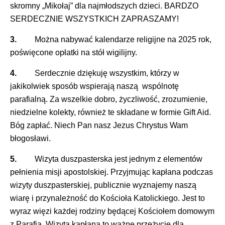
skromny „Mikołaj” dla najmłodszych dzieci. BARDZO
SERDECZNIE WSZYSTKICH ZAPRASZAMY!
3.
Można nabywać kalendarze religijne na 2025 rok,
poświęcone opłatki na stół wigilijny.
4.
Serdecznie dziękuję wszystkim, którzy w
jakikolwiek sposób wspierają naszą wspólnotę
parafialną. Za wszelkie dobro, życzliwość, zrozumienie,
niedzielne kolekty, również te składane w formie Gift Aid.
Bóg zapłać. Niech Pan nasz Jezus Chrystus Wam
błogosławi.
5.
Wizyta duszpasterska jest jednym z elementów
pełnienia misji apostolskiej. Przyjmując kapłana podczas
wizyty duszpasterskiej, publicznie wyznajemy naszą
wiarę i przynależność do Kościoła Katolickiego. Jest to
wyraz więzi każdej rodziny będącej Kościołem domowym
z Parafią. Wizyta kapłana to ważne przeżycie dla